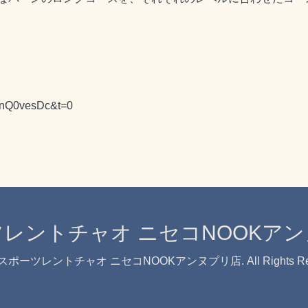
__nQ0vesDc&t=0
レントチャオ ニセコNOOKア
スポーツレントチャオ ニセコNOOKアンヌプリ店
. All Rights 