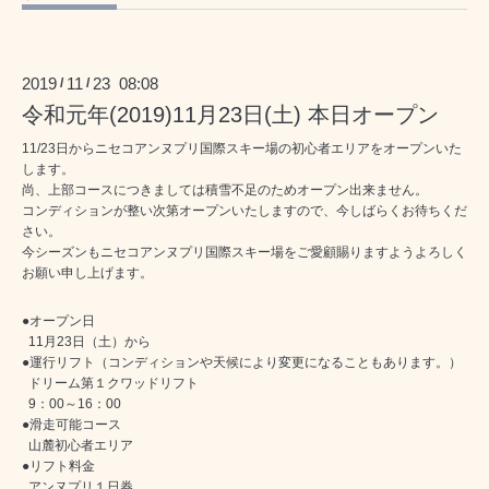
2019
11
23 08:08
/
/
令和元年(2019)11月23日(土) 本日オープン
11/23日からニセコアンヌプリ国際スキー場の初心者エリアをオープンいた
します。
尚、上部コースにつきましては積雪不足のためオープン出来ません。
コンディションが整い次第オープンいたしますので、今しばらくお待ちくだ
さい。
今シーズンもニセコアンヌプリ国際スキー場をご愛顧賜りますようよろしく
お願い申し上げます。
●オープン日
11月23日（土）から
●運行リフト（コンディションや天候により変更になることもあります。）
ドリーム第１クワッドリフト
9：00～16：00
●滑走可能コース
山麓初心者エリア
●リフト料金
アンヌプリ１日券