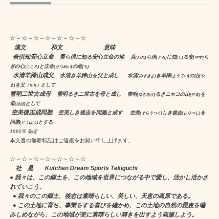
☆～☆～☆～☆～☆～☆～☆
漢文
和文 意味
吾倶知安心立命
吾ら倶に知る安心立命の地
吾
ら倶
に知
る安
ら
(われ)
(とも)
(し)
(やす)
ぎの心
と立命
の地
(こころ)
(りつめい)
(ち)
水清羊蹄山成父
水清き羊蹄山を父と成し
水清
き羊蹄
の山
(みずきよ)
(ようてい)
(や
を父
として
ま)
（ちち）
雪明二世古成母
雪明るき二世古を母と成し
雪明
るきニセコの山
を
(ゆきあか)
(やま)
母
として
(はは)
空美後志成同胞
空美しき後志を同胞と成す
空美
しき後志
を
(そらうつく)
(しりべし)
同胞
とする
(どうほう)
1990年 制定
本文書の無断転記はご遠慮をお願い申し上げます。
☆～☆～☆～☆～☆～☆～☆
社 是 Kutchan Dream Sports Takiguchi
● 我々は、この郷土を、この地域を世界につながる中で愛し、活かし活かさ
れていこう。
● 我々のこの郷土、後志は素晴らしい、美しい、天恵の高原である。
● この土地に育ち、事業をする喜びを確かめ、この土地の自然の恩恵を噛
みしめながら、この地域が更に素晴らしい輝きを出すよう高揚しよう。