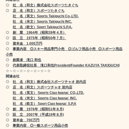
◎
社 名（和文）株式会社スポーツたきぐち
◎
店 名（和文）スポーツたきぐち
社 名（英文）Sports Takiguchi Co,.LTD.
社 名（米文）Sports Takiguchi INC.
社 名（欧文）Sport Takiguchi S.P.A.
◎
創 業 1964年（昭和39年４月）
◎
設 立 1975年（昭和50年７月）
◎
資本金 1,000万円
◎
事業内容 ◎スキー用品専門小売 ◎ゴルフ用品小売 ◎スポーツ用品
小売
◎
創業者 滝口 和也
◎
代表取締役社長 滝口和也
President/Founder KAZUYA TAKIGUCHI
☆～☆～☆～☆～☆～☆～☆
関連会社
◎
社 名（和文）株式会社スポーツチャオ 岩内店
◎
店 名（和文）スポーツチャオ 岩内店
社 名（英文） Sports Ciao Iwanai CO,.LTD.
社 名（米文） Sports Ciao Iwanai INC.
社 名（欧文） Sport Ciao Iwanai S.P.A
◎
創 業 1976年（昭和51年８月)
◎
設 立 2007年（平成19年８月)
◎
資本金 700万円
◎
事業内容 ◎一般スポーツ用品小売