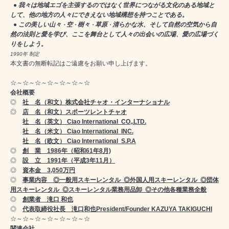
● 我々は地域エゴを主張するのではなく世界につながる文化のある地域と
して、他の地方の人々にできえない地域構想を持つことである。
● この美しい山々
空
樹々
草原
清らかな水、そして自然の空気から自
・
・
・
・
然の法則と愛を学び、ここを舞台として人々の出会いの広場、愛の広場づく
りをしよう。
1990年 制定
本文書の無断転記はご遠慮をお願い申し上げます。
☆～☆～☆～☆～☆～☆～☆
会社概要
◎
社 名（和文）株式会社チャオ・インターナショナル
◎
店 名（和文）スポーツレントチャオ
社 名（英文） Ciao International CO,.LTD.
社 名（米文） Ciao International INC.
社 名（欧文） Ciao International S.P.A
◎
創 業 1986年（昭和61年8月)
◎
設 立 1991年（平成3年11月）
◎
資本金 3,050万円
◎
事業内容 ◎一般用スキーレンタル ◎外国人用スキーレンタル ◎団体
用スキーレンタル ◎スキーレンタル業務用品卸 ◎その他各種業務全般
◎
創業者 滝口 和也
◎
代表取締役社長 滝口和也
President/Founder KAZUYA TAKIGUCHI
☆～☆～☆～☆～☆～☆～☆
関連会社