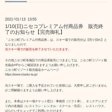
2021
01
13 13:55
/
/
1/10(日)ニセコプレミアム付商品券 販売終
了のお知らせ【完売御礼】
「ニセコ町プレミアム付商品券」は、スキー場での販売分は【売り切れ】と
なりましたので、
当スキー場での販売を終了させていただきます。
その他ニセコ町各施設での商品券販売につきましては、ニセコ町リゾート観
光協会HPからご確認頂きますようお願い申し上げます。
ニセコ町リゾート観光協会ホームページ
https://www.niseko-ta.jp/
当スキー場で、ご購入を予定されていた皆様には、大変申し訳ございません
がご理解賜りますようお願い申し上げます。
また、本券はスキー場チケット窓口・事務所（リフト券）、ヌックアンヌプ
リ内の各施設（レストラン・レンタル・スクール・売店）、レストハウス、
ぱらだいすヒュッテでご利用いただけます。