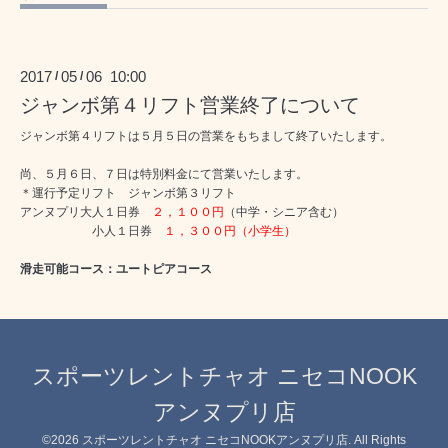
2017
05
06 10:00
/
/
ジャンボ第４リフト営業終了について
ジャンボ第４リフトは５月５日の営業をもちまして終了いたします。
尚、５月６日、７日は特別料金にて営業いたします。
＊運行予定リフト ジャンボ第３リフト
アンヌプリ大人１日券
２，１００円
（中学・シニア含む）
小人１日券
１，３００円（小学生）
滑走可能コース：ユートピアコース
スポーツレントチャオ ニセコNOOK
アンヌプリ店
©2026
スポーツレントチャオ ニセコNOOKアンヌプリ店
. All Rights