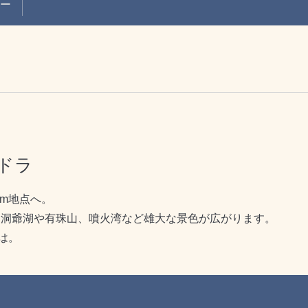
ュー
ドラ
0m地点へ。
山、洞爺湖や有珠山、噴火湾など雄大な景色が広がります。
は。